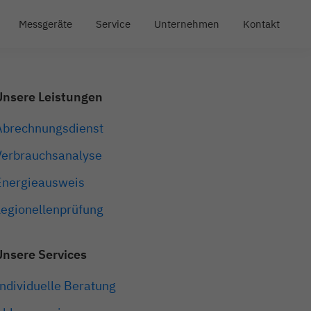
Messgeräte
Service
Unternehmen
Kontakt
Primary
Unsere Leistungen
Sidebar
Abrechnungsdienst
Verbrauchsanalyse
Energieausweis
Legionellenprüfung
Unsere Services
Individuelle Beratung