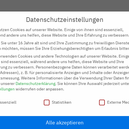
Datenschutzeinstellungen
utzen Cookies auf unserer Website. Einige von ihnen sind essenziell,
nd andere uns helfen, diese Website und Ihre Erfahrung zu verbessern
Sie unter 16 Jahre alt sind und Ihre Zustimmung zu freiwilligen Dienst
 ein maßgeschneidertes Angebot für Ihr Objekt
 möchten, müssen Sie Ihre Erziehungsberechtigten um Erlaubnis bitte
hen gerecht zu werden, möchten wir hierfür
erwenden Cookies und andere Technologien auf unserer Website. Einig
 sind essenziell, während andere uns helfen, diese Website und Ihre
nenlernen.
rung zu verbessern.
Personenbezogene Daten können verarbeitet werde
-Adressen), z. B. für personalisierte Anzeigen und Inhalte oder Anzeige
tsmessung.
Weitere Informationen über die Verwendung Ihrer Daten fi
n unserer
Datenschutzerklärung
.
Sie können Ihre Auswahl jederzeit unte
?
ellungen
widerrufen oder anpassen.
schutzeinstellungen
wir bereits eine erste Einschätzung Ihrer
ssenziell
Statistiken
Externe Me
llen können, bitten wir Sie bereits vorab um
Alle akzeptieren